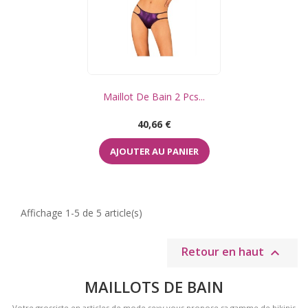
Maillot De Bain 2 Pcs...
Prix
40,66 €
AJOUTER AU PANIER
Affichage 1-5 de 5 article(s)
Retour en haut

MAILLOTS DE BAIN
Votre grossiste en articles de mode sexy vous propose sa gamme de bikinis