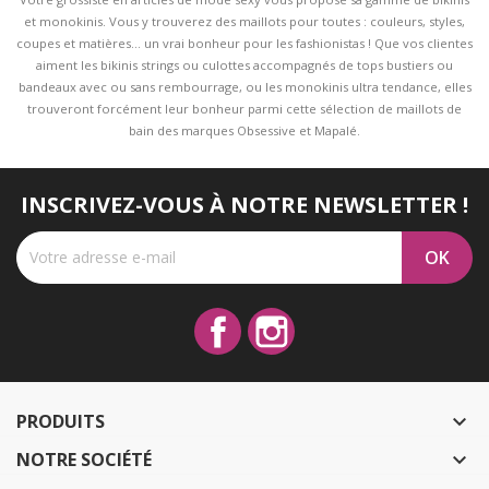
et monokinis. Vous y trouverez des maillots pour toutes : couleurs, styles,
coupes et matières... un vrai bonheur pour les fashionistas ! Que vos clientes
aiment les bikinis strings ou culottes accompagnés de tops bustiers ou
bandeaux avec ou sans rembourrage, ou les monokinis ultra tendance, elles
trouveront forcément leur bonheur parmi cette sélection de maillots de
bain des marques Obsessive et Mapalé.
INSCRIVEZ-VOUS À NOTRE NEWSLETTER !
Facebook
Instagram
PRODUITS

NOTRE SOCIÉTÉ
