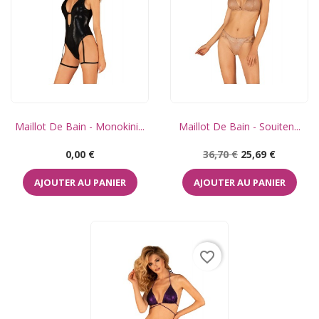
Maillot De Bain - Monokini...
Maillot De Bain - Souiten...
Prix
Prix
Prix
0,00 €
36,70 €
25,69 €
de
base
AJOUTER AU PANIER
AJOUTER AU PANIER
favorite_border