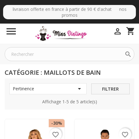
livraison offerte en france à partir de 90 € d'achat nos
promos

shopping_cart


CATÉGORIE : MAILLOTS DE BAIN

Pertinence
FILTRER
Affichage 1-5 de 5 article(s)
-30%
favorite_border
favorite_border