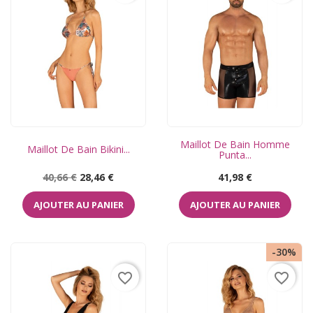
Maillot De Bain Homme
Maillot De Bain Bikini...
Punta...
Prix
Prix
Prix
40,66 €
28,46 €
41,98 €
de
base
AJOUTER AU PANIER
AJOUTER AU PANIER
-30%
favorite_border
favorite_border