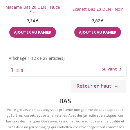
Madame Bas 20 DEN - Nude
Scarlett Bas 20 DEN - Noir
Et...
Prix
Prix
7,34 €
7,87 €
AJOUTER AU PANIER
AJOUTER AU PANIER
Affichage 1-12 de 28 article(s)
1

Suivant
2
3
Retour en haut

BAS
Votre grossiste en bas sexy vous présente une gamme de bas adaptés aux
guêpières, corsets et porte-jarretelles. Avec des jarretières élastiques, ces
bas sexy des marques Obsessive, Passion et Fiore sont de grande qualité et
livrés dans un joli packaging qui embellira vos rayonnages tout comme les