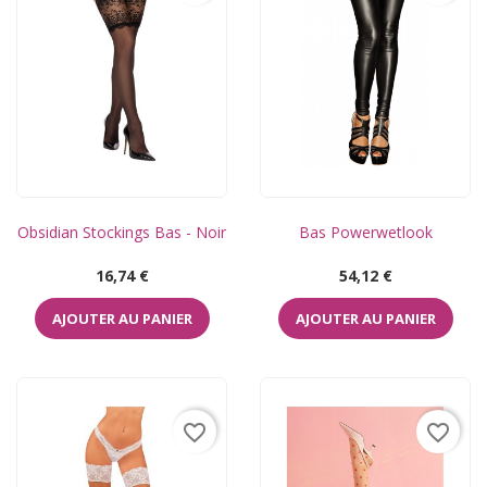
Obsidian Stockings Bas - Noir
Bas Powerwetlook
Prix
Prix
16,74 €
54,12 €
AJOUTER AU PANIER
AJOUTER AU PANIER
favorite_border
favorite_border