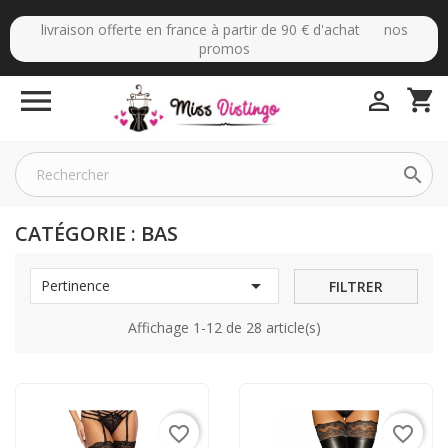
livraison offerte en france à partir de 90 € d'achat nos
promos

shopping_cart


CATÉGORIE : BAS

Pertinence
FILTRER
Affichage 1-12 de 28 article(s)
favorite_border
favorite_border