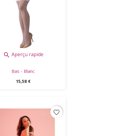
Aperçu rapide

Bas - Blanc
Prix
15,58 €
favorite_border