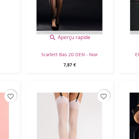
Aperçu rapide

Scarlett Bas 20 DEN - Noir
E
Prix
7,87 €
favorite_border
favorite_border