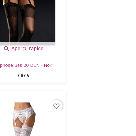
Aperçu rapide

pnose Bas 20 DEN - Noir
Prix
7,87 €
favorite_border