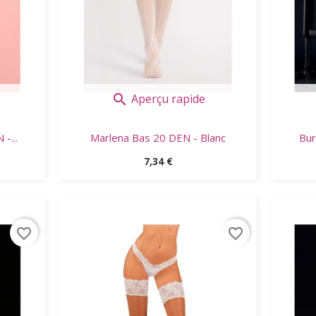
Aperçu rapide

-...
Marlena Bas 20 DEN - Blanc
Bur
Prix
7,34 €
favorite_border
favorite_border