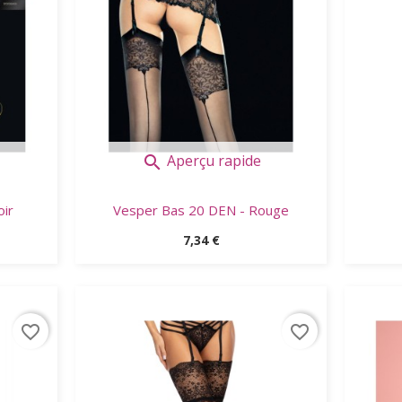
Aperçu rapide

ir
Vesper Bas 20 DEN - Rouge
Prix
7,34 €
favorite_border
favorite_border