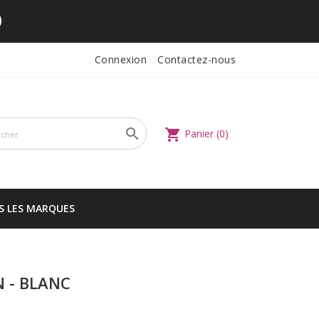
Connexion
Contactez-nous

shopping_cart
Panier
(0)
S LES MARQUES
N - BLANC