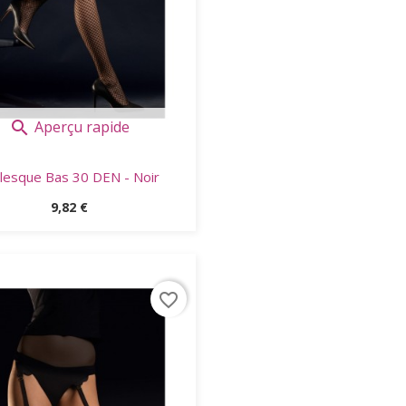
Aperçu rapide

lesque Bas 30 DEN - Noir
Prix
9,82 €
favorite_border