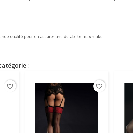
grande qualité pour en assurer une durabilité maximale.
atégorie :
favorite_border
favorite_border