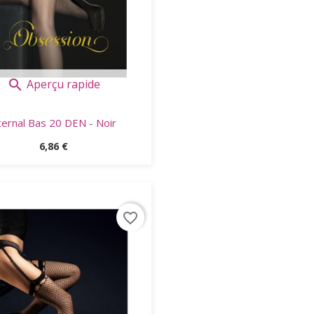
Aperçu rapide

ternal Bas 20 DEN - Noir
Prix
6,86 €
favorite_border