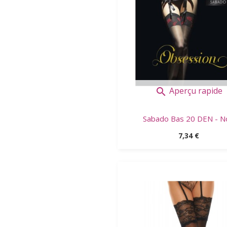
Aperçu rapide

Sabado Bas 20 DEN - No
Prix
7,34 €