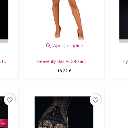
Aperçu rapide

t...
Heavenlly Bas Autofixant -...
Hy
Prix
18,22 €
favorite_border
favorite_border