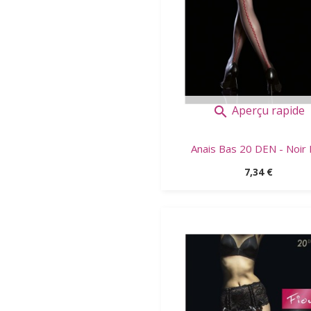
Aperçu rapide

Anais Bas 20 DEN - Noir E
Prix
7,34 €