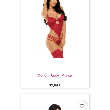
Denver Body - Cerise
Prix
39,84 €
favorite_border