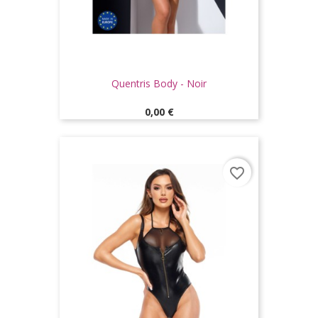
Quentris Body - Noir
Prix
0,00 €
favorite_border