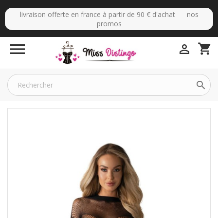
livraison offerte en france à partir de 90 € d'achat nos
promos

shopping_cart

