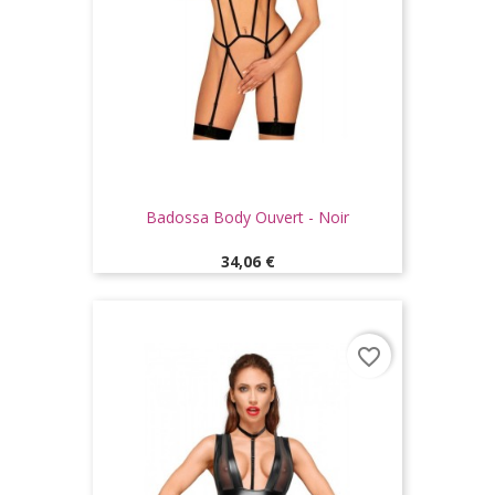
Badossa Body Ouvert - Noir
Prix
34,06 €
favorite_border