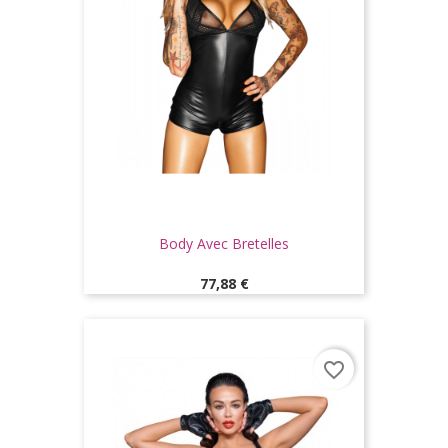
Body Avec Bretelles
Prix
77,88 €
favorite_border