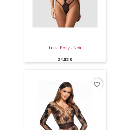
Luiza Body - Noir
Prix
24,82 €
favorite_border