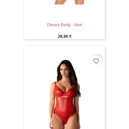
Dinora Body - Noir
Prix
28,80 €
favorite_border