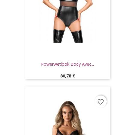
Powerwetlook Body Avec...
Prix
80,78 €
favorite_border