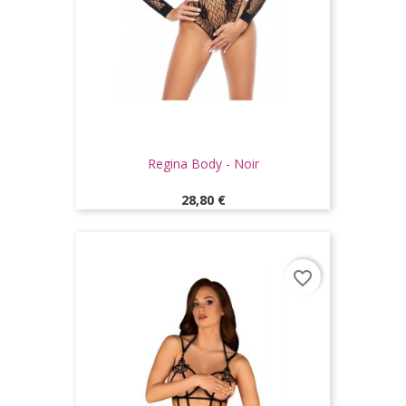
Regina Body - Noir
Prix
28,80 €
favorite_border