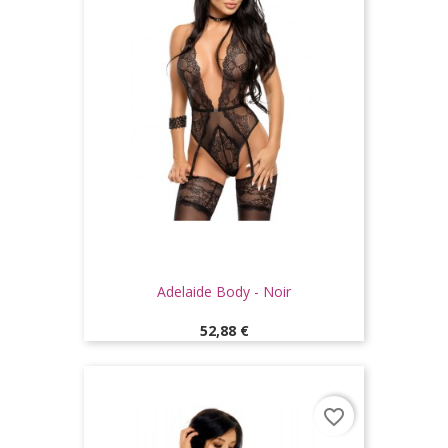
Adelaide Body - Noir
Prix
52,88 €
favorite_border