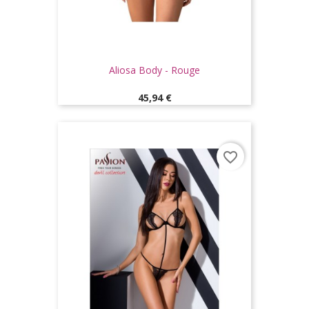
Aliosa Body - Rouge
Prix
45,94 €
favorite_border