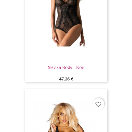
Slevika Body - Noir
Prix
47,26 €
favorite_border