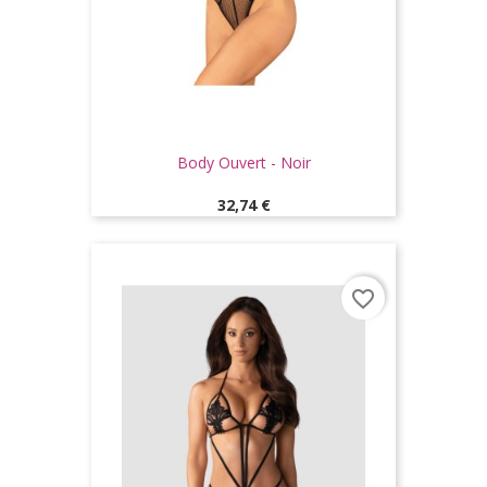
Body Ouvert - Noir
Prix
32,74 €
favorite_border