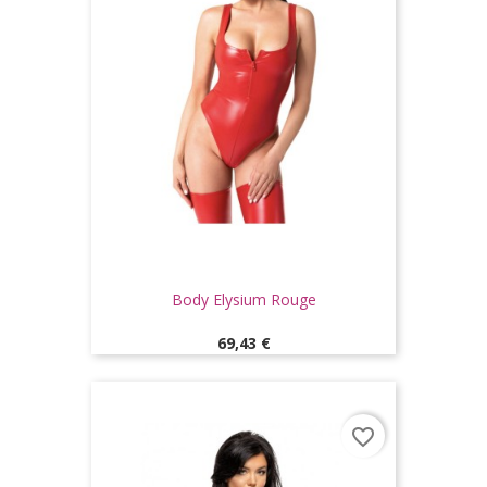
Body Elysium Rouge
Prix
69,43 €
favorite_border