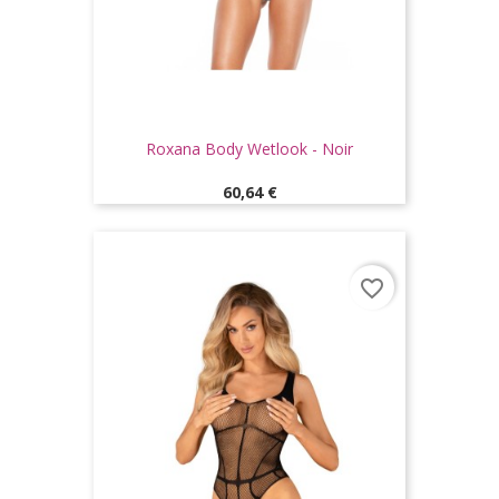
Roxana Body Wetlook - Noir
Prix
60,64 €
favorite_border