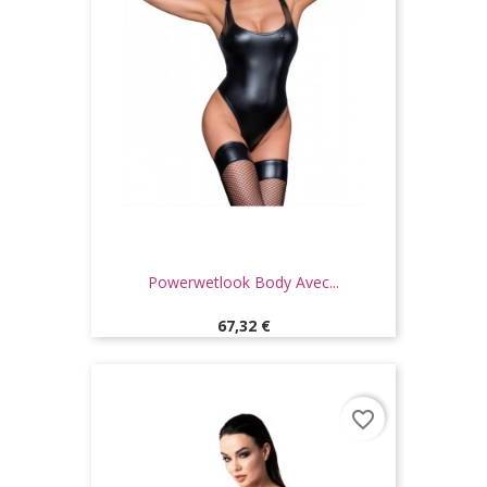
Powerwetlook Body Avec...
Prix
67,32 €
favorite_border