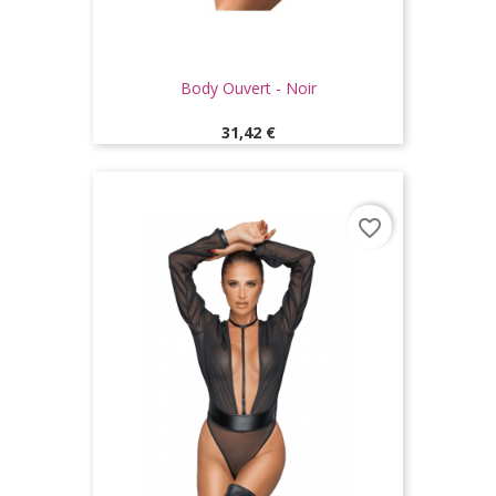
Body Ouvert - Noir
Prix
31,42 €
favorite_border