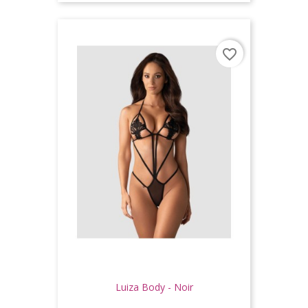
favorite_border
Luiza Body - Noir