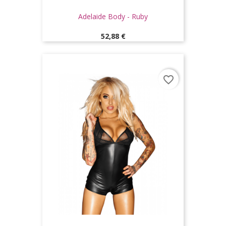
Adelaide Body - Ruby
Prix
52,88 €
favorite_border