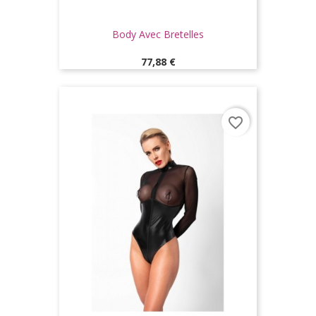
Body Avec Bretelles
Prix
77,88 €
favorite_border