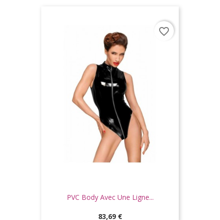
favorite_border
PVC Body Avec Une Ligne...
Prix
83,69 €