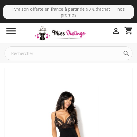
livraison offerte en france à partir de 90 € d'achat nos
promos

shopping_cart

