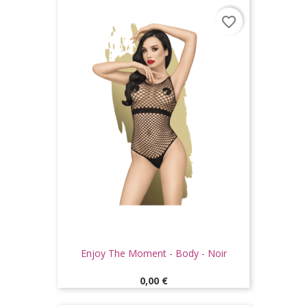
favorite_border
Enjoy The Moment - Body - Noir
Prix
0,00 €