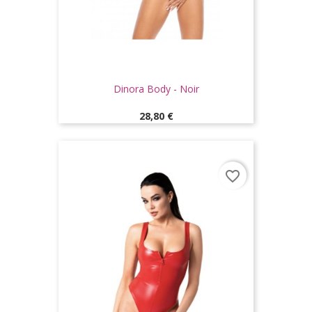
Dinora Body - Noir
Prix
28,80 €
favorite_border