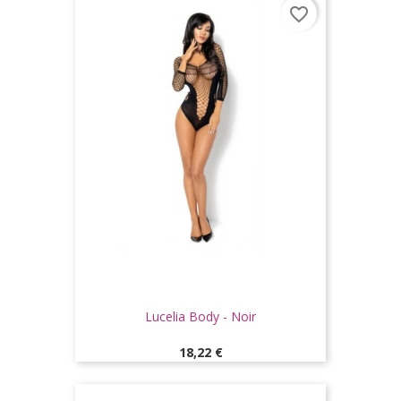
favorite_border
Lucelia Body - Noir
Prix
18,22 €