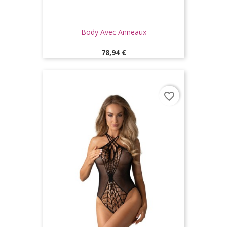
Body Avec Anneaux
Prix
78,94 €
favorite_border