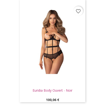
favorite_border
Euridia Body Ouvert - Noir
Prix
100,06 €