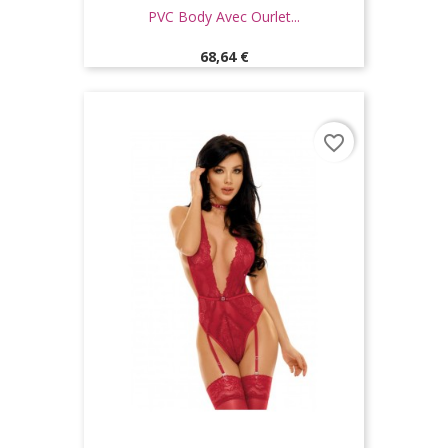
PVC Body Avec Ourlet...
Prix
68,64 €
favorite_border