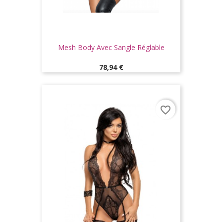
Mesh Body Avec Sangle Réglable
Prix
78,94 €
favorite_border