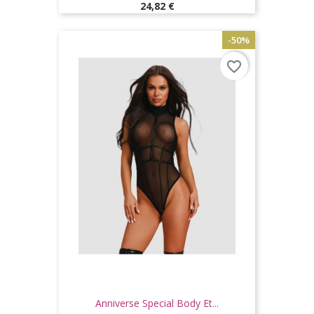
Prix
24,82 €
-50%
favorite_border
Anniverse Special Body Et...