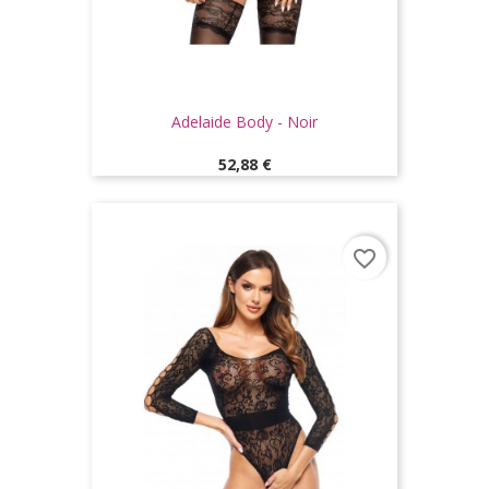
Adelaide Body - Noir
Prix
52,88 €
favorite_border