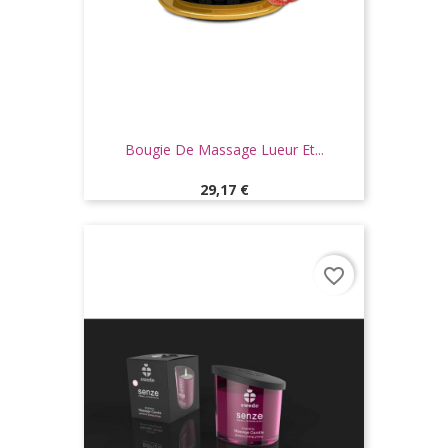
Bougie De Massage Lueur Et...
Prix
29,17 €
favorite_border