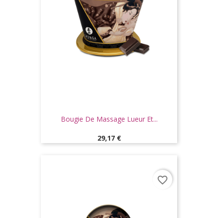
Bougie De Massage Lueur Et...
Prix
29,17 €
favorite_border