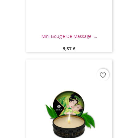
Mini Bougie De Massage -...
Prix
9,37 €
favorite_border