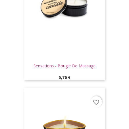
Sensations - Bougie De Massage
Prix
5,76 €
favorite_border