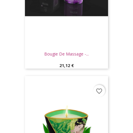
Bougie De Massage -...
Prix
21,12 €
favorite_border