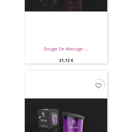
Bougie De Massage -...
Prix
21,12 €
favorite_border