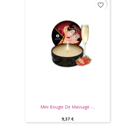
favorite_border
Mini Bougie De Massage -...
Prix
9,37 €