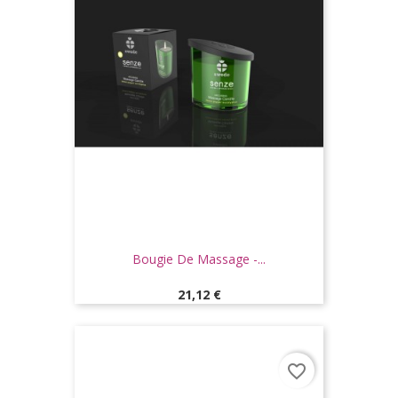
Bougie De Massage -...
Prix
21,12 €
favorite_border