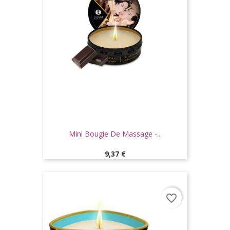
Mini Bougie De Massage -...
Prix
9,37 €
favorite_border