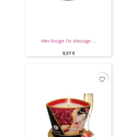
Mini Bougie De Massage -...
Prix
9,37 €
favorite_border