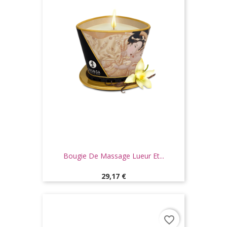
Bougie De Massage Lueur Et...
Prix
29,17 €
favorite_border