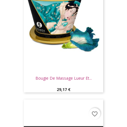
Bougie De Massage Lueur Et...
Prix
29,17 €
favorite_border