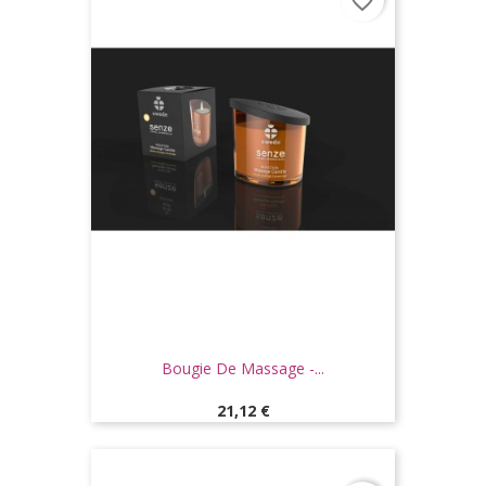
favorite_border
Bougie De Massage -...
Prix
21,12 €