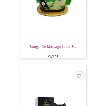
Bougie De Massage Lueur Et...
Prix
29,17 €
favorite_border