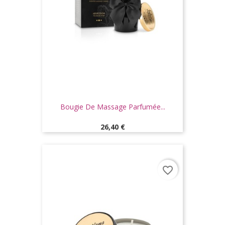
Bougie De Massage Parfumée...
Prix
26,40 €
favorite_border