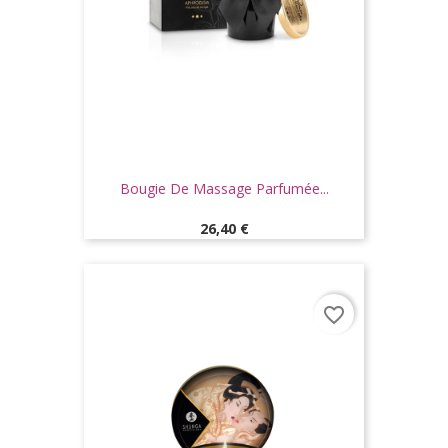
Bougie De Massage Parfumée...
Prix
26,40 €
favorite_border