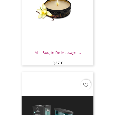
Mini Bougie De Massage -...
Prix
9,37 €
favorite_border