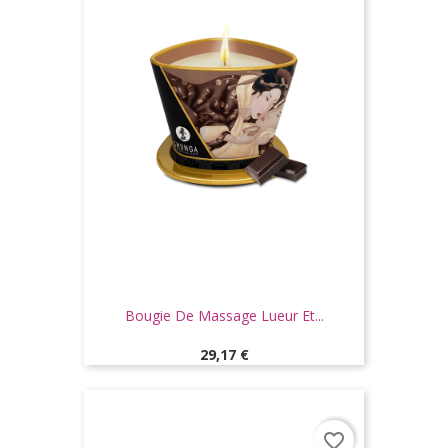
Bougie De Massage Lueur Et...
Prix
29,17 €
favorite_border