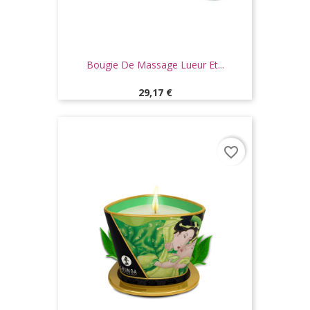
Bougie De Massage Lueur Et...
Prix
29,17 €
favorite_border