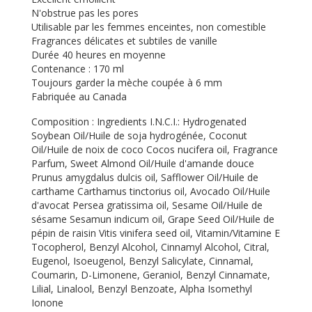
N'obstrue pas les pores
Utilisable par les femmes enceintes, non comestible
Fragrances délicates et subtiles de vanille
Durée 40 heures en moyenne
Contenance : 170 ml
Toujours garder la mèche coupée à 6 mm
Fabriquée au Canada
Composition : Ingredients I.N.C.I.: Hydrogenated
Soybean Oil/Huile de soja hydrogénée, Coconut
Oil/Huile de noix de coco Cocos nucifera oil, Fragrance
Parfum, Sweet Almond Oil/Huile d'amande douce
Prunus amygdalus dulcis oil, Safflower Oil/Huile de
carthame Carthamus tinctorius oil, Avocado Oil/Huile
d'avocat Persea gratissima oil, Sesame Oil/Huile de
sésame Sesamun indicum oil, Grape Seed Oil/Huile de
pépin de raisin Vitis vinifera seed oil, Vitamin/Vitamine E
Tocopherol, Benzyl Alcohol, Cinnamyl Alcohol, Citral,
Eugenol, Isoeugenol, Benzyl Salicylate, Cinnamal,
Coumarin, D-Limonene, Geraniol, Benzyl Cinnamate,
Lilial, Linalool, Benzyl Benzoate, Alpha Isomethyl
Ionone