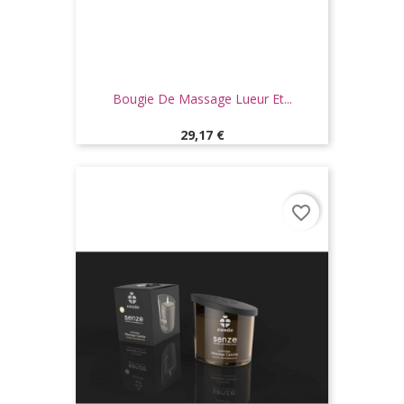
Bougie De Massage Lueur Et...
Prix
29,17 €
favorite_border