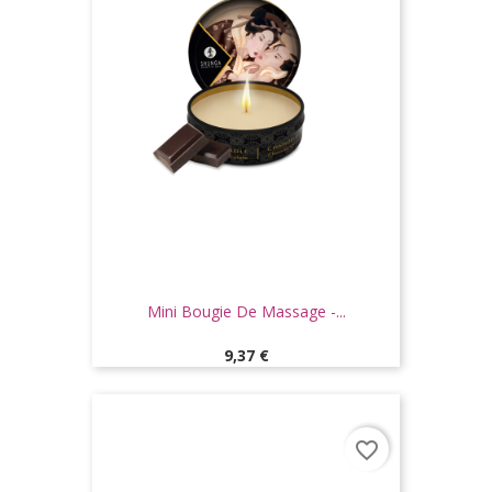
Mini Bougie De Massage -...
Prix
9,37 €
favorite_border