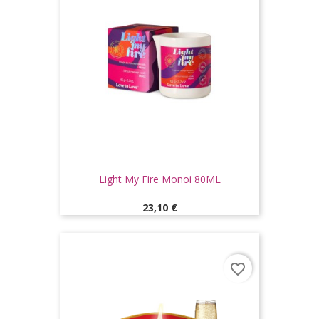
Light My Fire Monoi 80ML
Prix
23,10 €
favorite_border