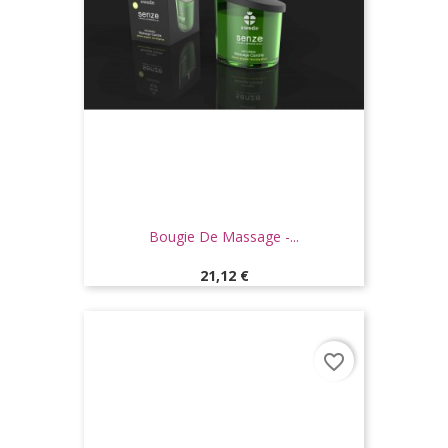
Bougie De Massage -...
Prix
21,12 €
favorite_border