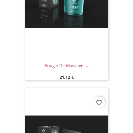
Bougie De Massage -...
Prix
21,12 €
favorite_border