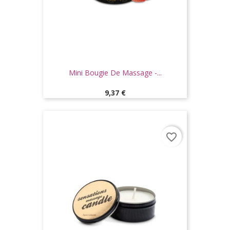
Mini Bougie De Massage -...
Prix
9,37 €
favorite_border