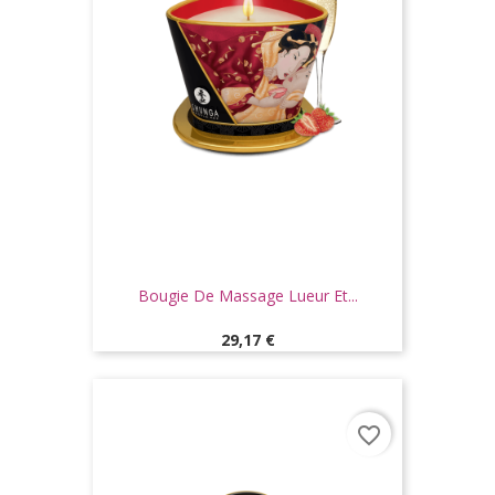
Bougie De Massage Lueur Et...
Prix
29,17 €
favorite_border