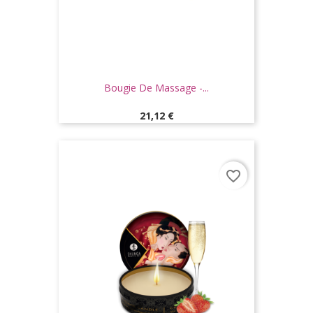
Bougie De Massage -...
Prix
21,12 €
favorite_border