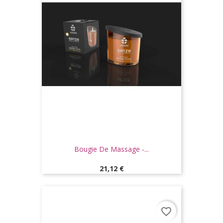
Bougie De Massage -...
Prix
21,12 €
favorite_border