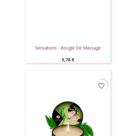
Sensations - Bougie De Massage
Prix
5,76 €
favorite_border