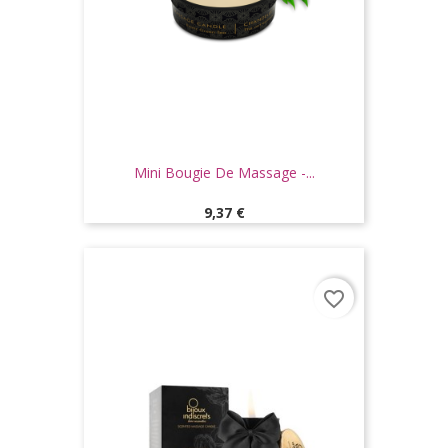
Mini Bougie De Massage -...
Prix
9,37 €
favorite_border