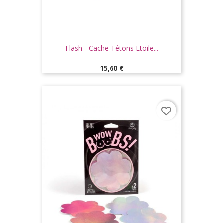
Flash - Cache-Tétons Etoile...
Prix
15,60 €
favorite_border