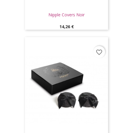
Nipple Covers Noir
Prix
14,26 €
favorite_border