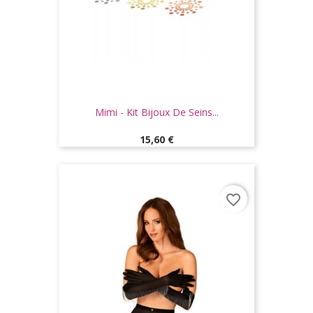
Mimi - Kit Bijoux De Seins...
Prix
15,60 €
favorite_border