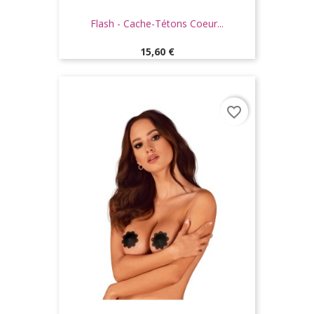
Flash - Cache-Tétons Coeur...
Prix
15,60 €
favorite_border