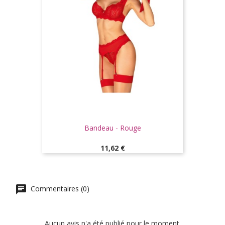
Bandeau - Rouge
Prix
11,62 €
Commentaires (0)
Aucun avis n'a été publié pour le moment.