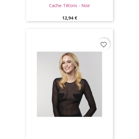
Cache-Tétons - Noir
Prix
12,94 €
favorite_border