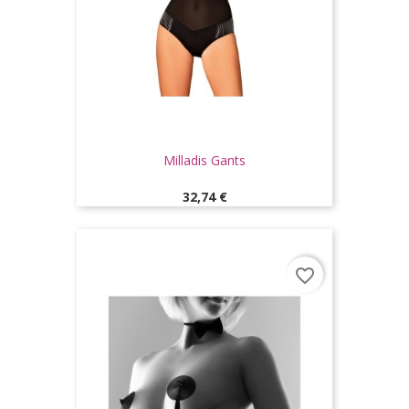
Milladis Gants
Prix
32,74 €
favorite_border