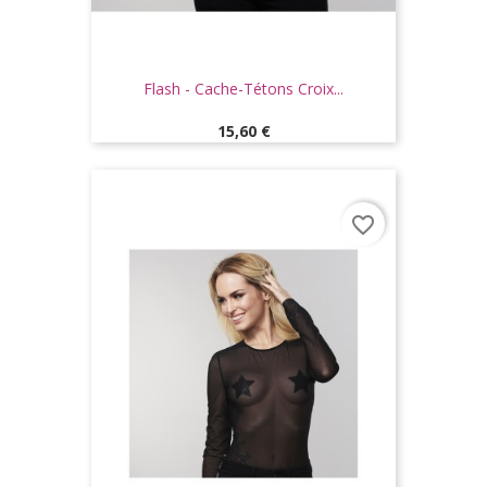
Flash - Cache-Tétons Croix...
Prix
15,60 €
favorite_border