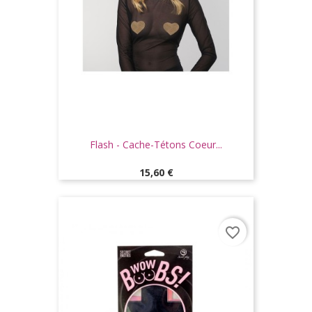
Flash - Cache-Tétons Coeur...
Prix
15,60 €
favorite_border