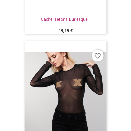
Cache-Tétons Burlesque...
Prix
19,19 €
favorite_border