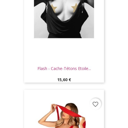
Flash - Cache-Tétons Etoile...
Prix
15,60 €
favorite_border