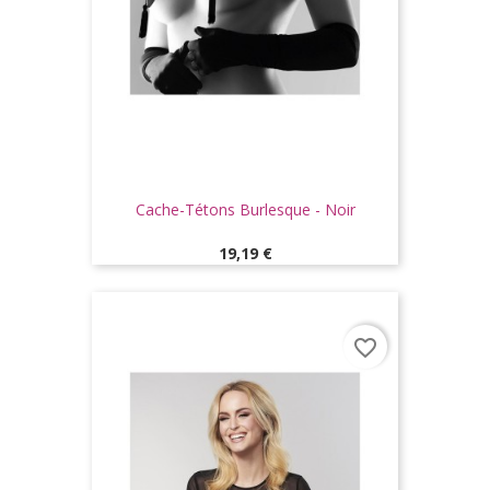
Cache-Tétons Burlesque - Noir
Prix
19,19 €
favorite_border