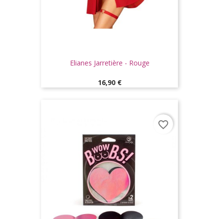
Elianes Jarretière - Rouge
Prix
16,90 €
favorite_border