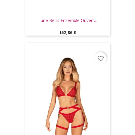
Lune Bellis Ensemble Ouvert...
Prix
152,86 €
favorite_border