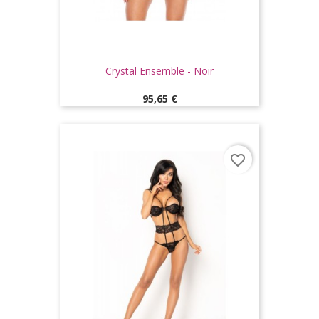
Crystal Ensemble - Noir
Prix
95,65 €
favorite_border