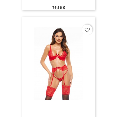
Prix
76,56 €
favorite_border