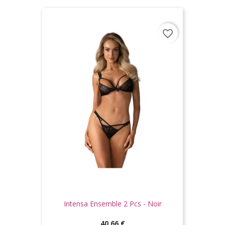
favorite_border
Intensa Ensemble 2 Pcs - Noir
Prix
40,66 €