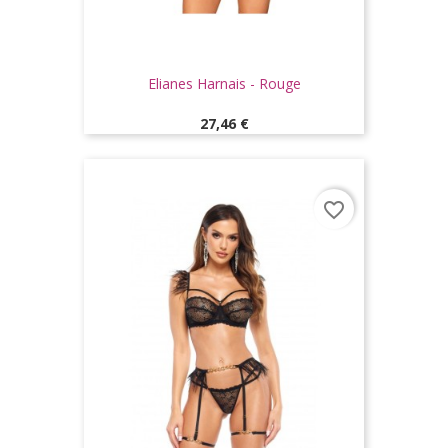
Elianes Harnais - Rouge
Prix
27,46 €
favorite_border