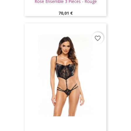
Rose Ensemble 3 Pièces - Rouge
Prix
70,01 €
favorite_border