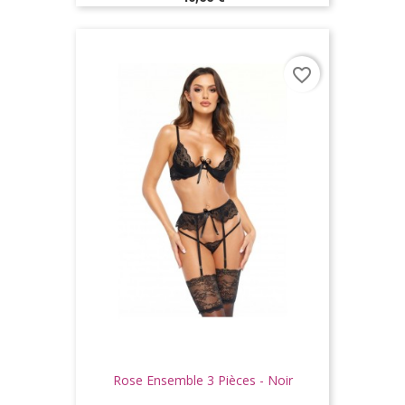
favorite_border
Rose Ensemble 3 Pièces - Noir