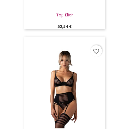
Top Elixir
Prix
52,54 €
favorite_border