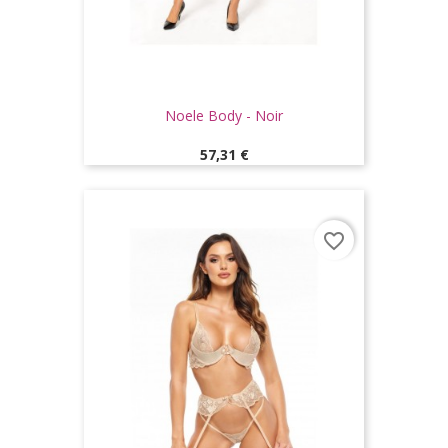
Noele Body - Noir
Prix
57,31 €
favorite_border