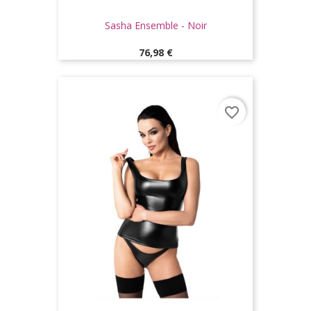
Sasha Ensemble - Noir
Prix
76,98 €
favorite_border