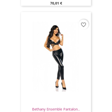
Prix
70,01 €
favorite_border
Bethany Ensemble Pantalon...