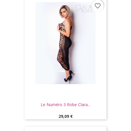
favorite_border
Le Numéro 3 Robe Clara...
Prix
29,09 €