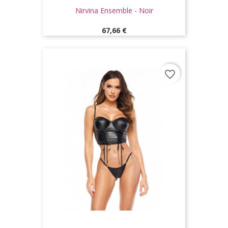
Nirvina Ensemble - Noir
Prix
67,66 €
favorite_border