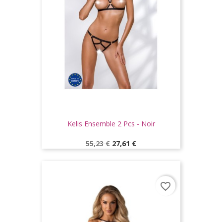
Kelis Ensemble 2 Pcs - Noir
Prix
Prix
55,23 €
27,61 €
de
base
favorite_border