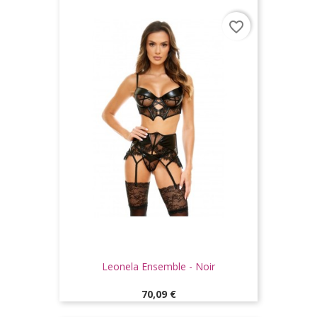
favorite_border
Leonela Ensemble - Noir
Prix
70,09 €