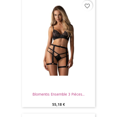
favorite_border
Blomentis Ensemble 3 Pièces...
Prix
55,18 €