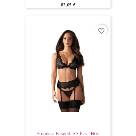
Prix
83,05 €
favorite_border
Emperita Ensemble 3 Pcs - Noir