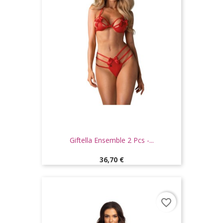
Giftella Ensemble 2 Pcs -...
Prix
36,70 €
favorite_border