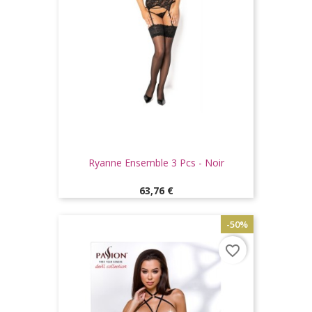
Ryanne Ensemble 3 Pcs - Noir
Prix
63,76 €
-50%
favorite_border