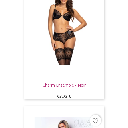
Charm Ensemble - Noir
Prix
63,73 €
favorite_border