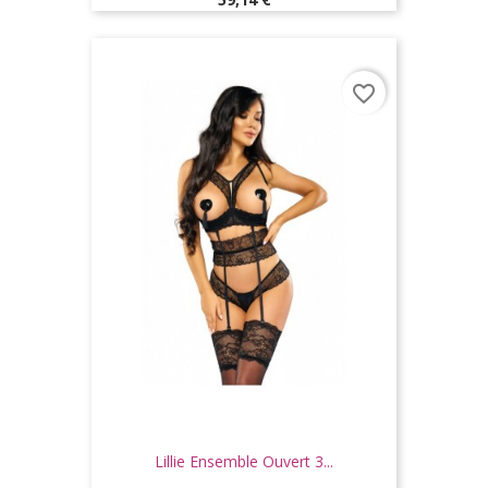
favorite_border
Lillie Ensemble Ouvert 3...