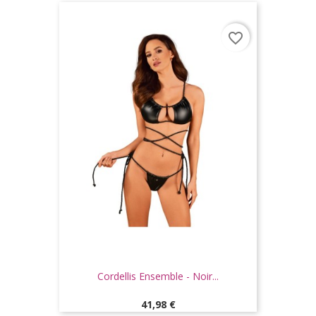
favorite_border
Cordellis Ensemble - Noir...
Prix
41,98 €