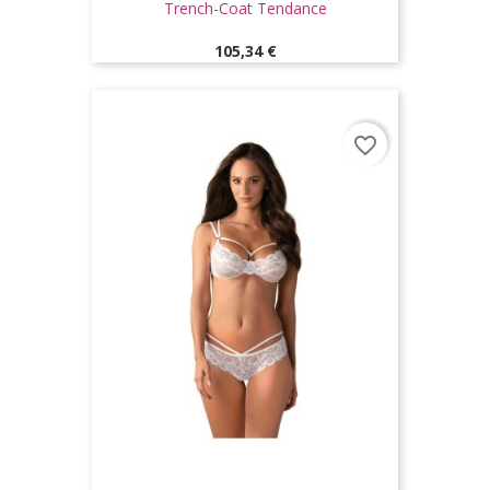
Trench-Coat Tendance
Prix
105,34 €
favorite_border