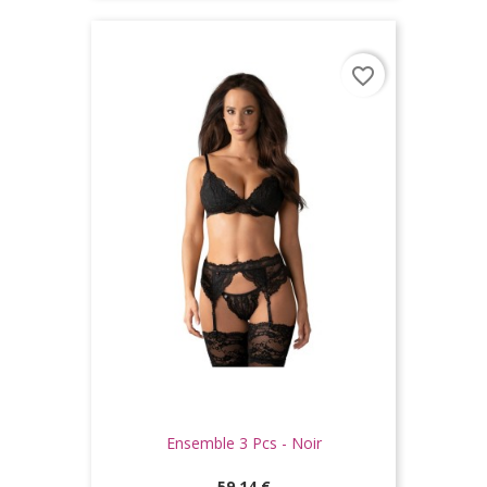
favorite_border
Ensemble 3 Pcs - Noir
Prix
59,14 €