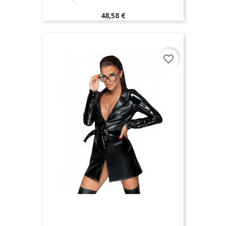
Prix
48,58 €
favorite_border