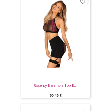
favorite_border
Rosenty Ensemble Top Et...
Prix
60,46 €