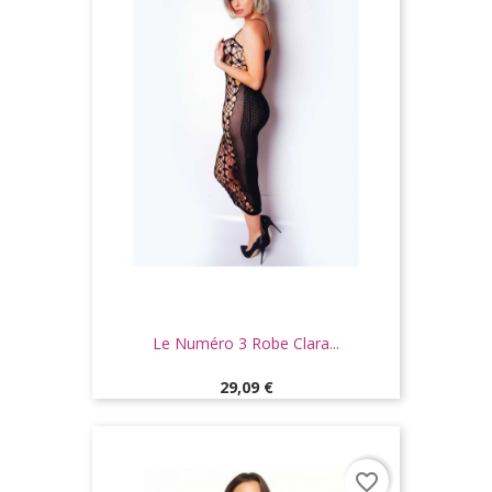
Le Numéro 3 Robe Clara...
Prix
29,09 €
favorite_border