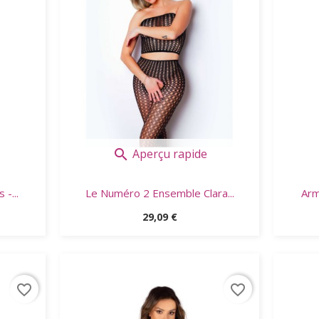
Aperçu rapide

-...
Le Numéro 2 Ensemble Clara...
Arm
Prix
29,09 €
favorite_border
favorite_border