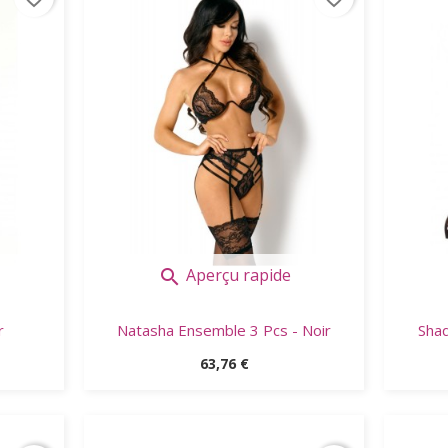
Aperçu rapide

r
Natasha Ensemble 3 Pcs - Noir
Shaq
Prix
63,76 €