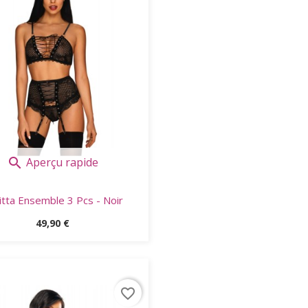
Aperçu rapide

itta Ensemble 3 Pcs - Noir
Prix
49,90 €
favorite_border