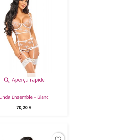
Aperçu rapide

Linda Ensemble - Blanc
Prix
70,20 €
favorite_border