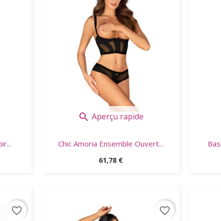
Aperçu rapide

r...
Chic Amoria Ensemble Ouvert...
Bas
Prix
61,78 €
favorite_border
favorite_border