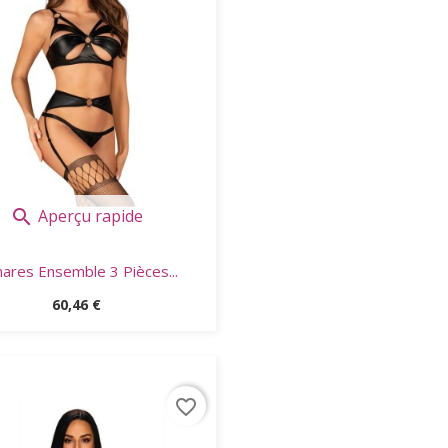
Aperçu rapide

ares Ensemble 3 Pièces...
Prix
60,46 €
favorite_border