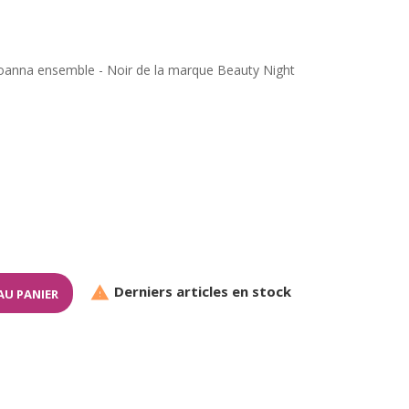
oanna ensemble - Noir de la marque Beauty Night
Derniers articles en stock

AU PANIER