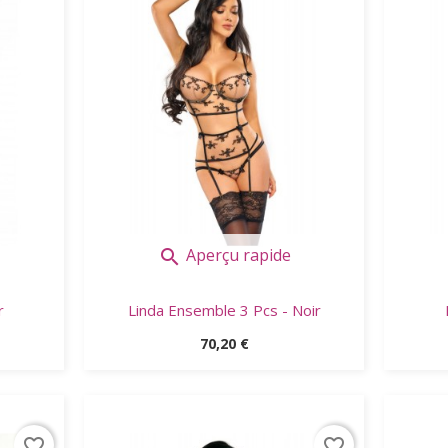
Aperçu rapide

r
Linda Ensemble 3 Pcs - Noir
Prix
70,20 €
favorite_border
favorite_border