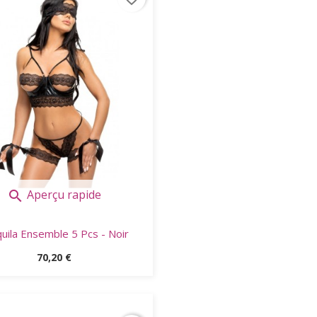
Aperçu rapide

uila Ensemble 5 Pcs - Noir
Prix
70,20 €