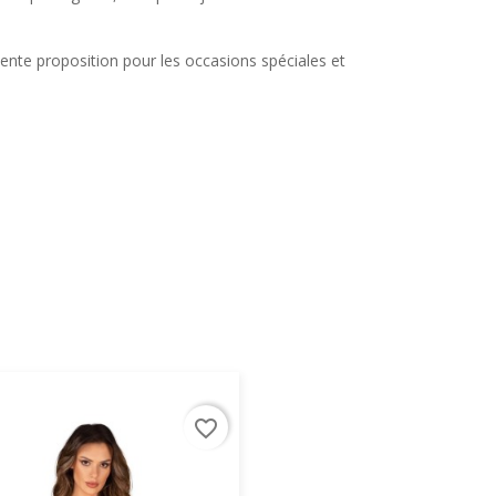
lente proposition pour les occasions spéciales et
favorite_border