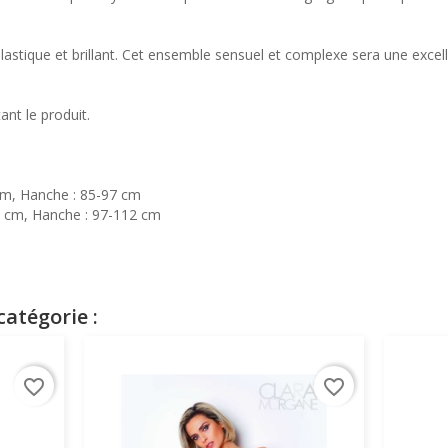
élastique et brillant. Cet ensemble sensuel et complexe sera une excel
nt le produit.
1 cm, Hanche : 85-97 cm
-91 cm, Hanche : 97-112 cm
atégorie :
favorite_border
favorite_border