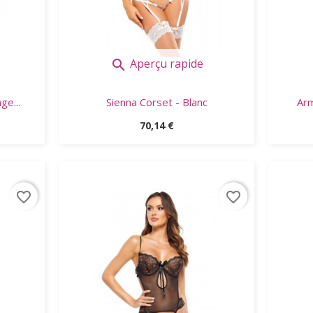
Aperçu rapide

e...
Sienna Corset - Blanc
Arm
Prix
70,14 €
favorite_border
favorite_border