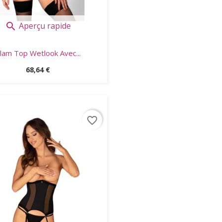
Aperçu rapide

lam Top Wetlook Avec...
Prix
68,64 €
favorite_border