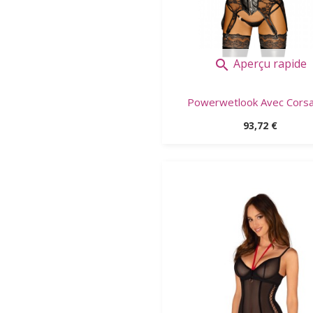
Aperçu rapide

Powerwetlook Avec Corsag
Prix
93,72 €