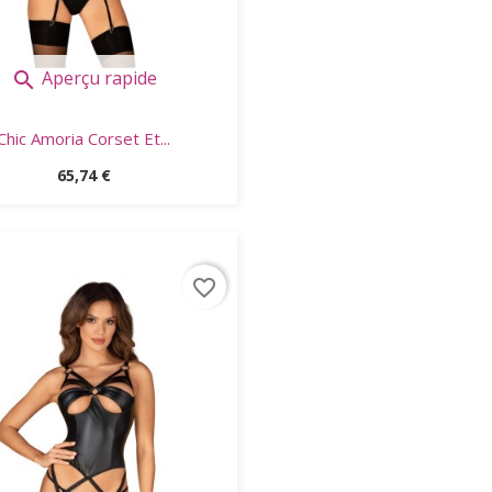
Aperçu rapide

Chic Amoria Corset Et...
Prix
65,74 €
favorite_border