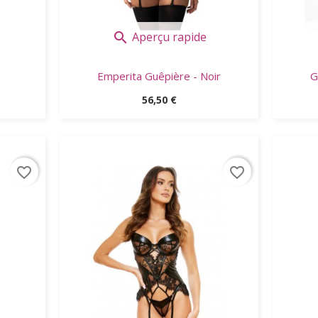
Aperçu rapide

Emperita Guêpière - Noir
G
Prix
56,50 €
favorite_border
favorite_border