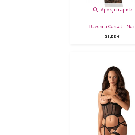
Aperçu rapide

Ravenna Corset - Noi
Prix
51,08 €