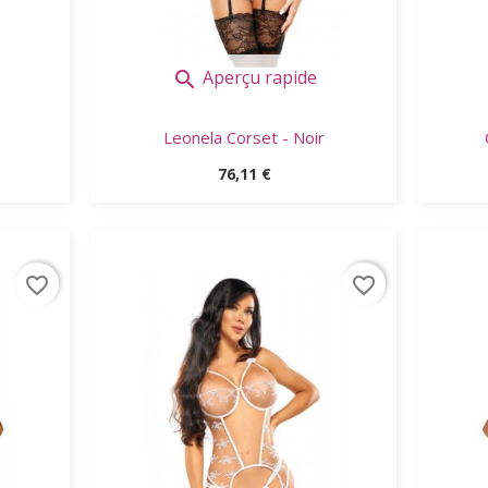
Aperçu rapide

Leonela Corset - Noir
Prix
76,11 €
favorite_border
favorite_border