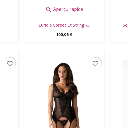
Aperçu rapide

r
Euridia Corset Et String -...
Se
Prix
100,06 €
favorite_border
favorite_border