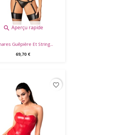
Aperçu rapide

ares Guêpière Et String...
Prix
69,70 €
favorite_border