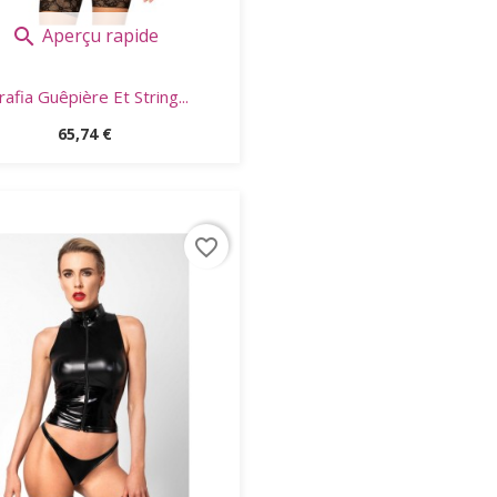
Aperçu rapide

rafia Guêpière Et String...
Prix
65,74 €
favorite_border