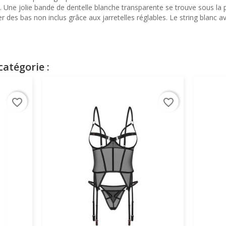
s. Une jolie bande de dentelle blanche transparente se trouve sous la po
 des bas non inclus grâce aux jarretelles réglables. Le string blanc av
atégorie :
favorite_border
favorite_border