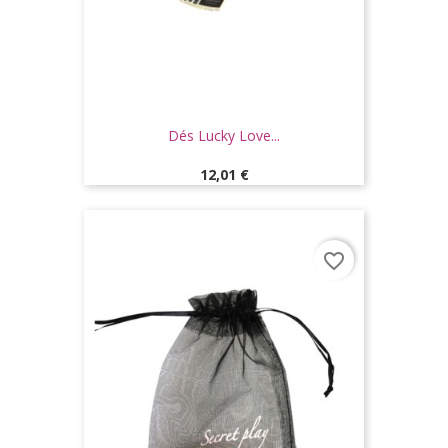
Dés Lucky Love...
Prix
12,01 €
favorite_border