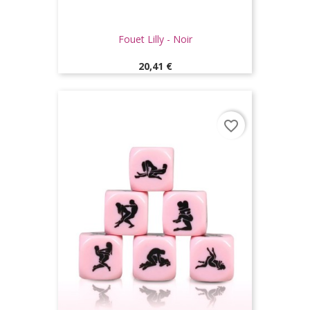
Fouet Lilly - Noir
Prix
20,41 €
favorite_border