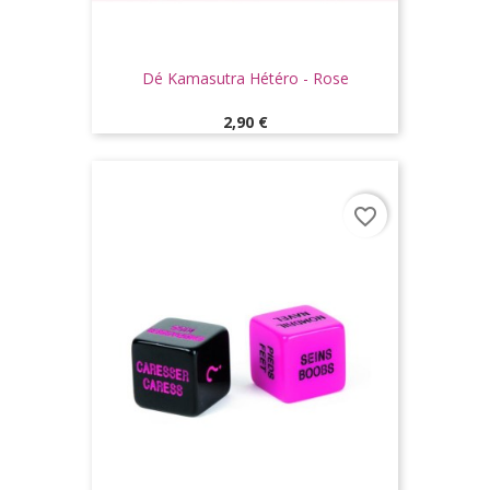
Dé Kamasutra Hétéro - Rose
Prix
2,90 €
favorite_border