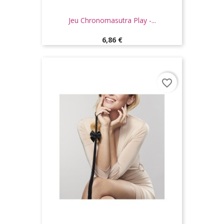
Jeu Chronomasutra Play -...
Prix
6,86 €
favorite_border