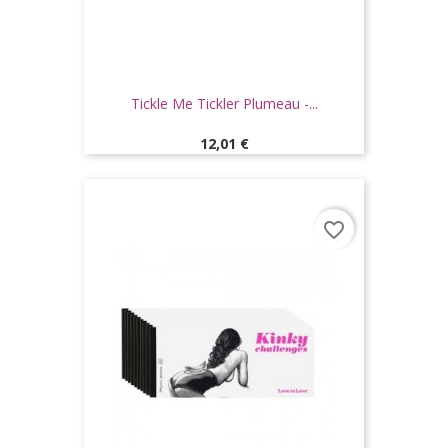
Tickle Me Tickler Plumeau -...
Prix
12,01 €
favorite_border