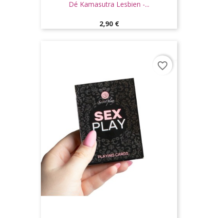
Dé Kamasutra Lesbien -...
Prix
2,90 €
favorite_border