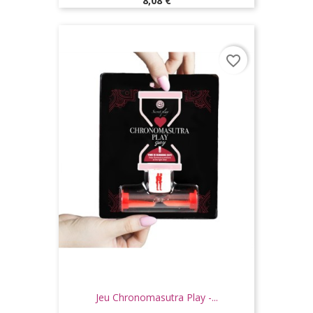
8,08 €
favorite_border
Jeu Chronomasutra Play -...