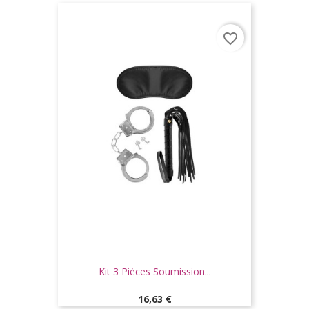
favorite_border
Kit 3 Pièces Soumission...
Prix
16,63 €