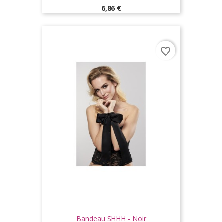
Prix
6,86 €
favorite_border
Bandeau SHHH - Noir