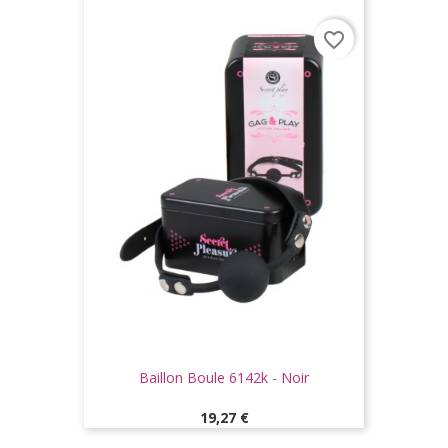
favorite_border
Baillon Boule 6142k - Noir
Prix
19,27 €