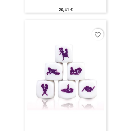
Prix
20,41 €
favorite_border