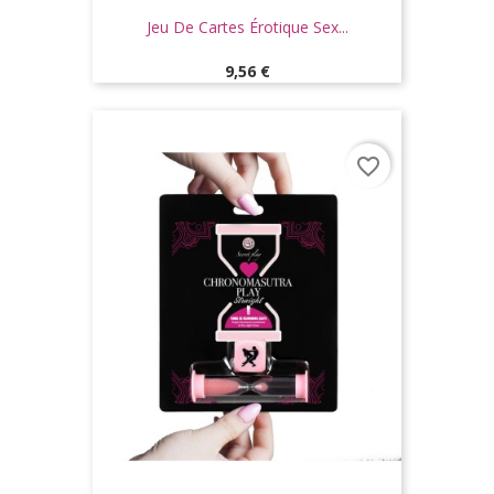
Jeu De Cartes Érotique Sex...
Prix
9,56 €
favorite_border