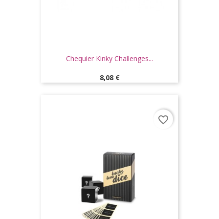
Chequier Kinky Challenges...
Prix
8,08 €
favorite_border