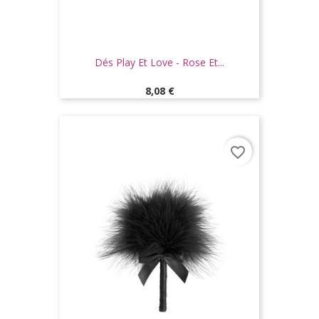
Dés Play Et Love - Rose Et...
Prix
8,08 €
favorite_border