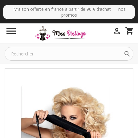
livraison offerte en france à partir de 90 € d'achat nos
promos

shopping_cart

