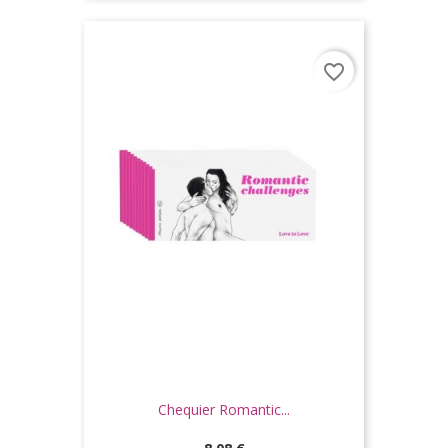
favorite_border
Chequier Romantic...
Prix