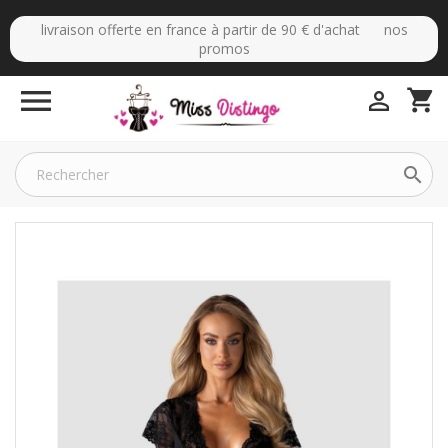
livraison offerte en france à partir de 90 € d'achat nos
promos

shopping_cart

