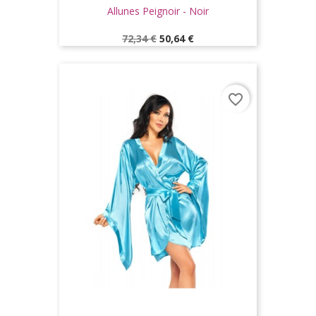
Allunes Peignoir - Noir
Prix
Prix
72,34 €
50,64 €
de
base
favorite_border