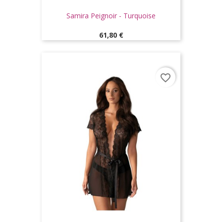
Samira Peignoir - Turquoise
Prix
61,80 €
favorite_border