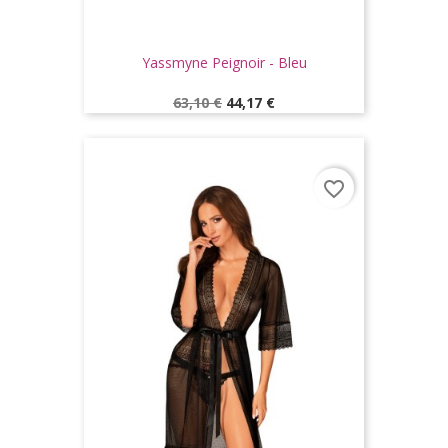
Yassmyne Peignoir - Bleu
Prix
Prix
63,10 €
44,17 €
de
base
favorite_border