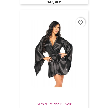
Prix
142,30 €
favorite_border
Samira Peignoir - Noir