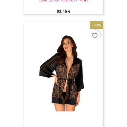
Prix
93,46 €
-30%
favorite_border