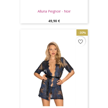
Alluria Peignoir - Noir
Prix
49,90 €
-30%
favorite_border