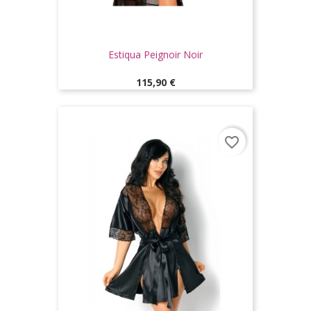
Estiqua Peignoir Noir
Prix
115,90 €
favorite_border