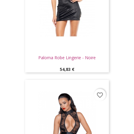
Paloma Robe Lingerie - Noire
Prix
54,83 €
favorite_border