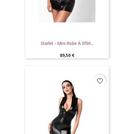
Starlet - Mini-Robe À Effet...
Prix
89,50 €
favorite_border