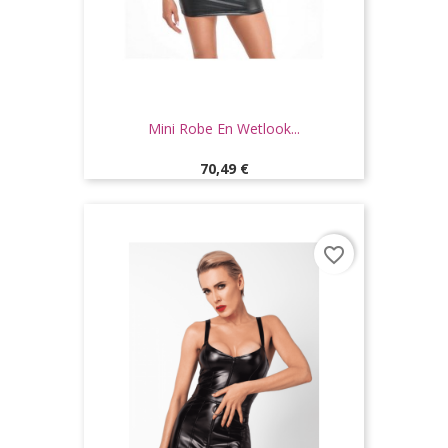
Mini Robe En Wetlook...
Prix
70,49 €
favorite_border