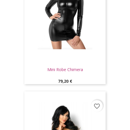
Mini Robe Chimera
Prix
79,20 €
favorite_border