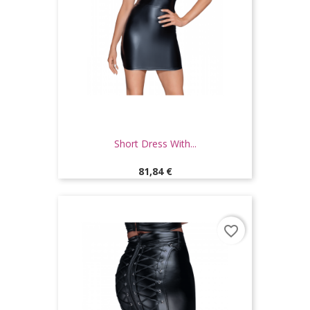
Short Dress With...
Prix
81,84 €
favorite_border