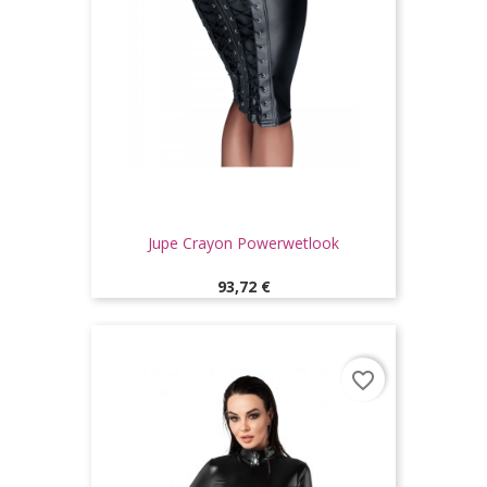
Jupe Crayon Powerwetlook
Prix
93,72 €
favorite_border