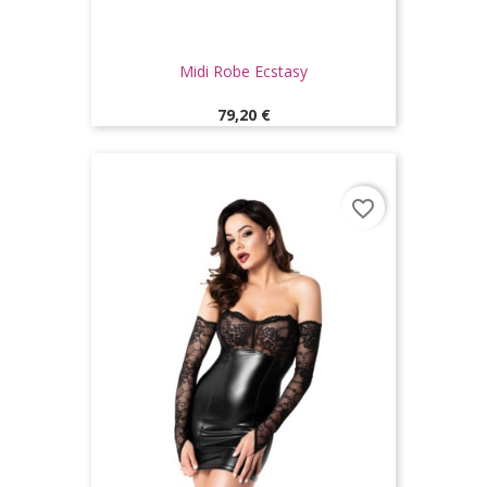
Midi Robe Ecstasy
Prix
79,20 €
favorite_border