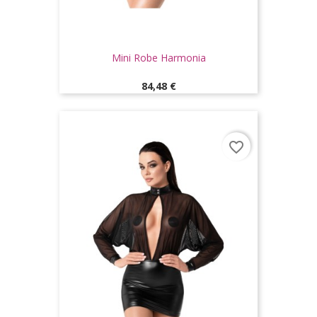
Mini Robe Harmonia
Prix
84,48 €
favorite_border