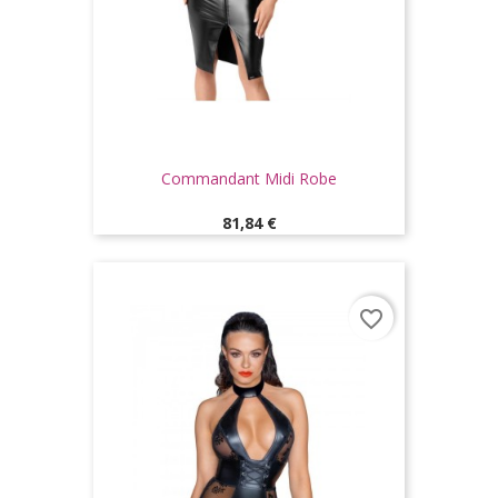
Commandant Midi Robe
Prix
81,84 €
favorite_border