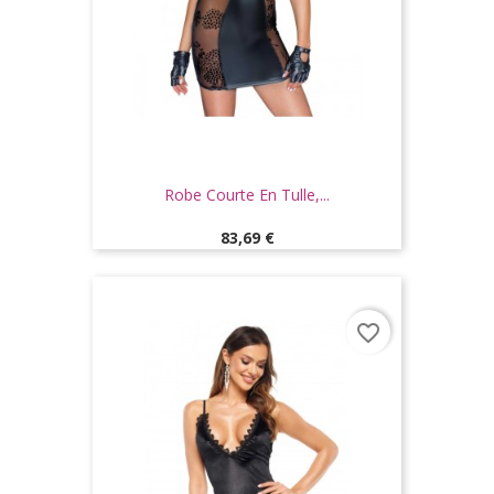
Robe Courte En Tulle,...
Prix
83,69 €
favorite_border