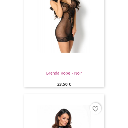
Brenda Robe - Noir
Prix
23,50 €
favorite_border