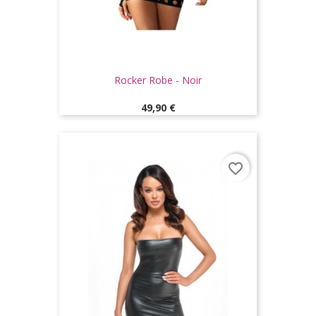
Rocker Robe - Noir
Prix
49,90 €
favorite_border