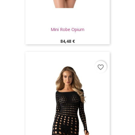
Mini Robe Opium
Prix
84,48 €
favorite_border