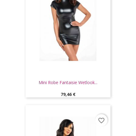
Mini Robe Fantaisie Wetlook...
Prix
79,46 €
favorite_border