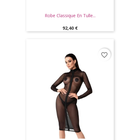
Robe Classique En Tulle...
Prix
92,40 €
favorite_border