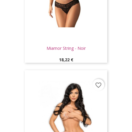
Miamor String - Noir
Prix
18,22 €
favorite_border