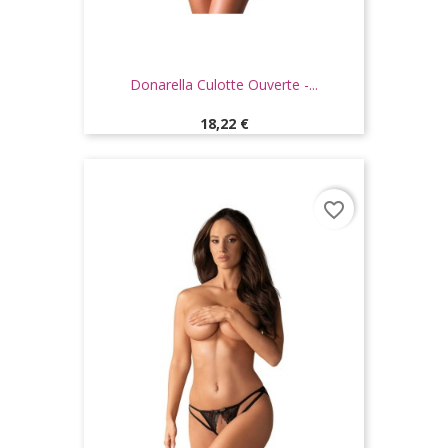
Donarella Culotte Ouverte -...
Prix
18,22 €
favorite_border