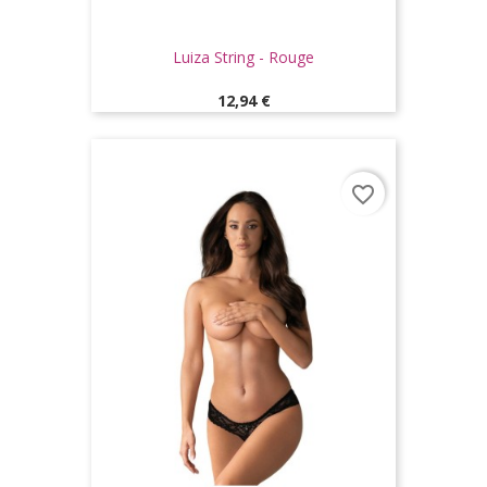
Luiza String - Rouge
Prix
12,94 €
favorite_border