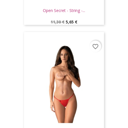
Open Secret - String -...
Prix
Prix
11,30 €
5,65 €
de
base
favorite_border