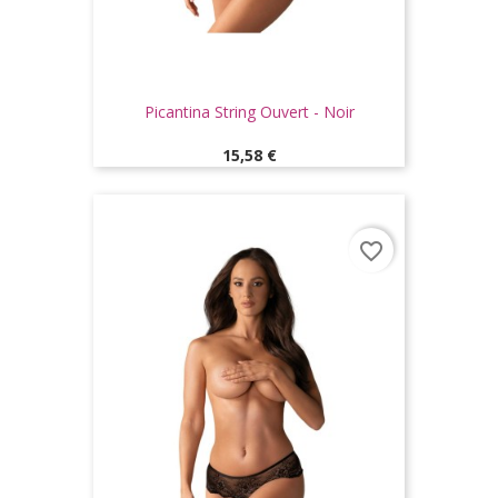
Picantina String Ouvert - Noir
Prix
15,58 €
favorite_border