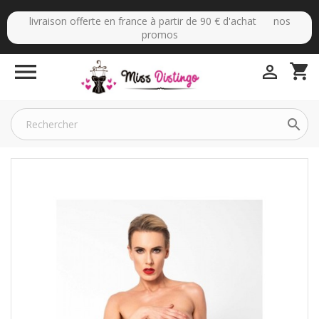
livraison offerte en france à partir de 90 € d'achat nos
promos

shopping_cart

