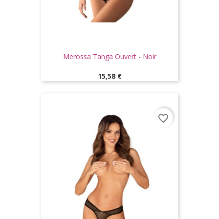
Merossa Tanga Ouvert - Noir
Prix
15,58 €
favorite_border