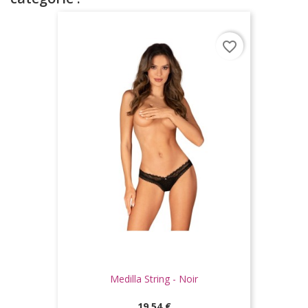
favorite_border
Medilla String - Noir
Prix
19,54 €