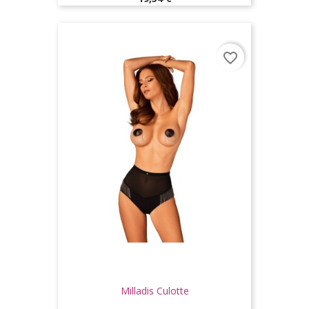
favorite_border
Milladis Culotte