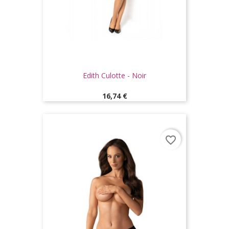
Edith Culotte - Noir
Prix
16,74 €
favorite_border