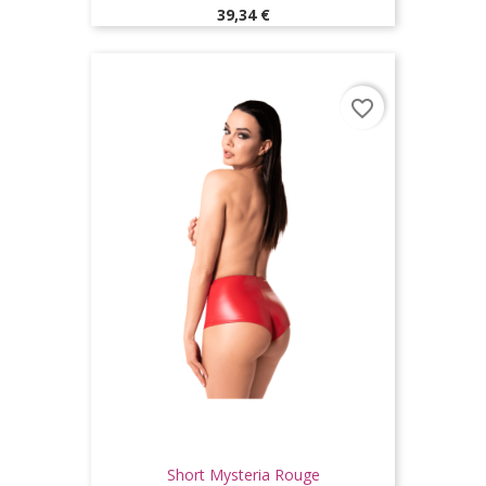
Prix
39,34 €
favorite_border
Short Mysteria Rouge