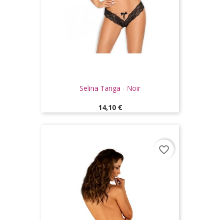
Selina Tanga - Noir
Prix
14,10 €
favorite_border