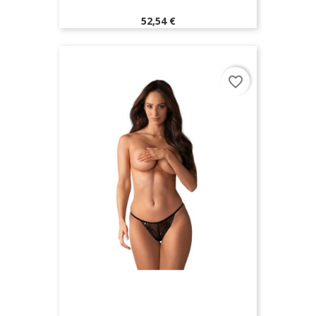
Prix
52,54 €
favorite_border