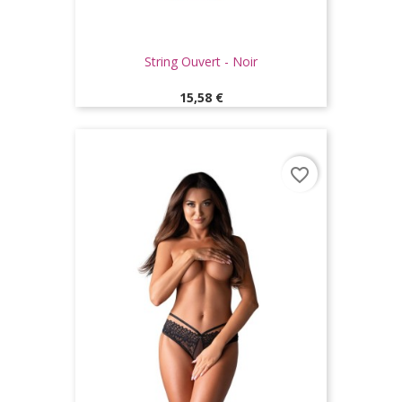
String Ouvert - Noir
Prix
15,58 €
favorite_border