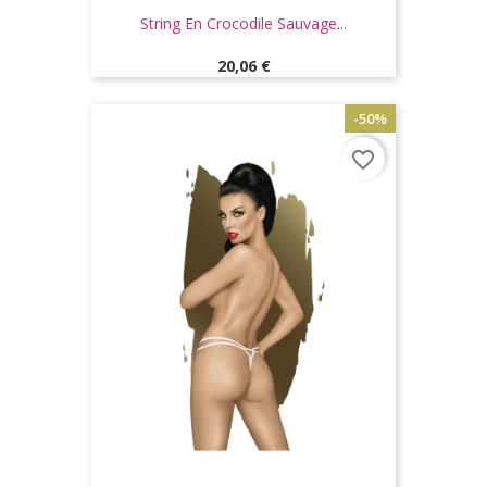
String En Crocodile Sauvage...
Prix
20,06 €
-50%
favorite_border