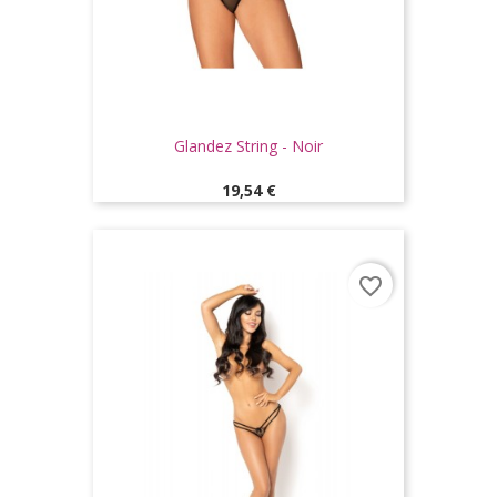
Glandez String - Noir
Prix
19,54 €
favorite_border