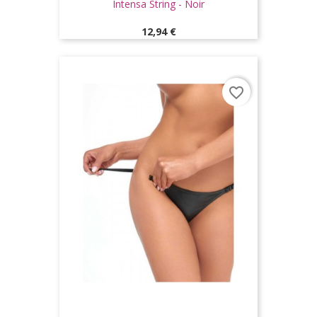
Intensa String - Noir
Prix
12,94 €
favorite_border