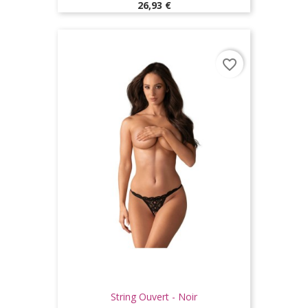
Prix
26,93 €
favorite_border
String Ouvert - Noir