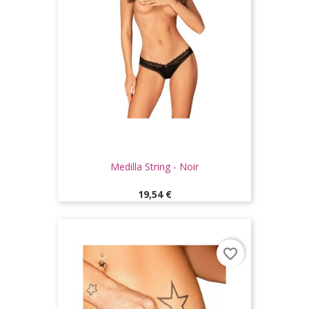
Medilla String - Noir
Prix
19,54 €
favorite_border