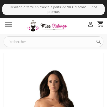
livraison offerte en france à partir de 90 € d'achat nos
promos

shopping_cart

