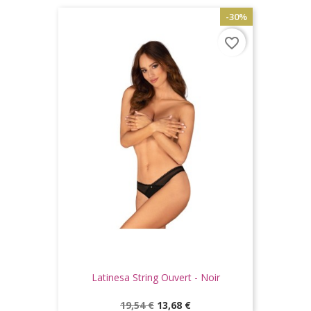
base
-30%
favorite_border
Latinesa String Ouvert - Noir
Prix
Prix
19,54 €
13,68 €