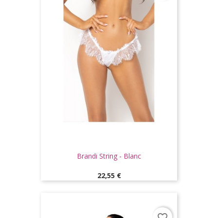
Brandi String - Blanc
Prix
22,55 €
favorite_border