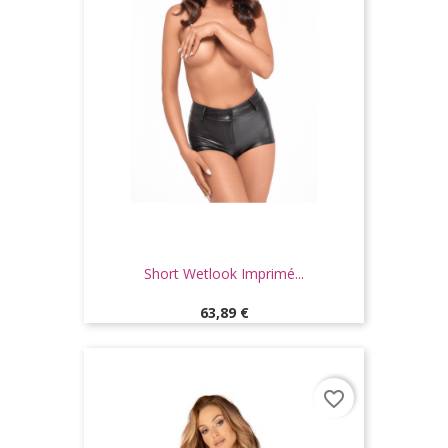
Short Wetlook Imprimé...
Prix
63,89 €
favorite_border