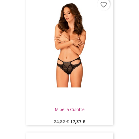
favorite_border
Mibelia Culotte
Prix
Prix
24,82 €
17,37 €
de
base