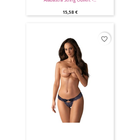
Prix
15,58 €
favorite_border