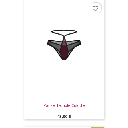
favorite_border
Parisel Double Culotte
Prix
43,30 €