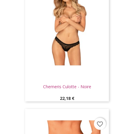
Chemeris Culotte - Noire
Prix
22,18 €
favorite_border