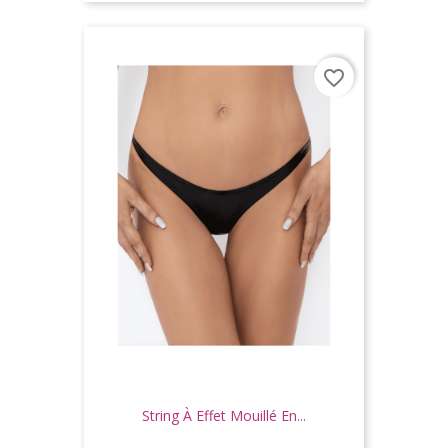
de
base
favorite_border
String À Effet Mouillé En...