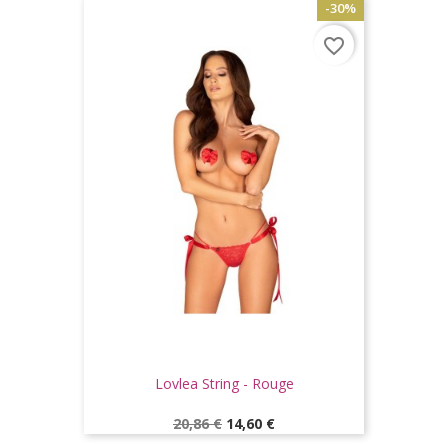
-30%
favorite_border
Lovlea String - Rouge
Prix
Prix
20,86 €
14,60 €
de