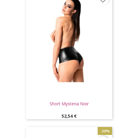
Short Mysteria Noir
Prix
52,54 €
-30%