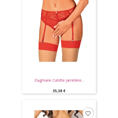
Dagmarie Culotte Jarretière...
Prix
35,38 €
favorite_border