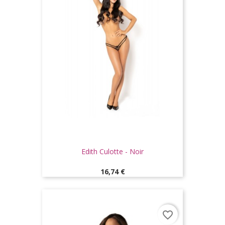
Edith Culotte - Noir
Prix
16,74 €
favorite_border