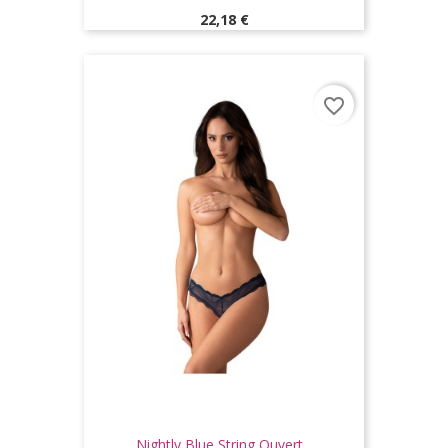
Prix
22,18 €
favorite_border
Nightly Blue String Ouvert...