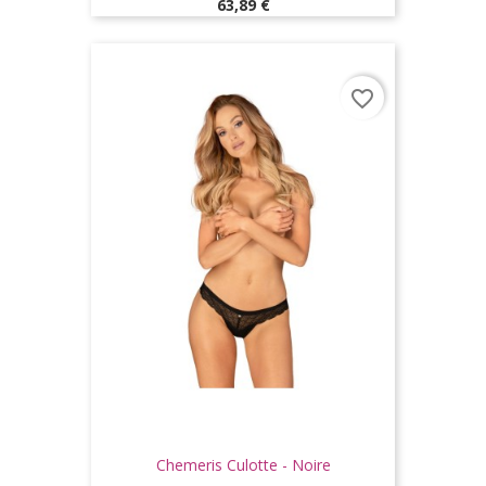
Prix
63,89 €
favorite_border
Chemeris Culotte - Noire