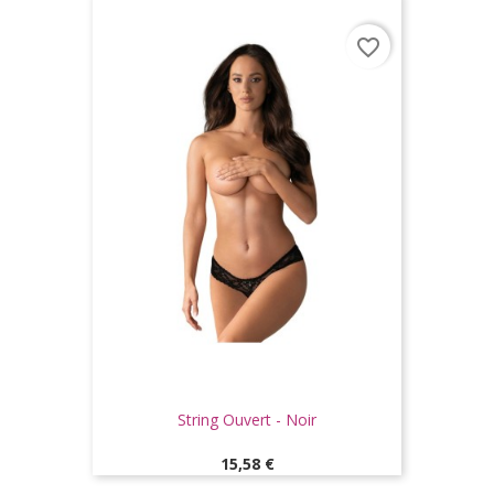
favorite_border
String Ouvert - Noir
Prix
15,58 €