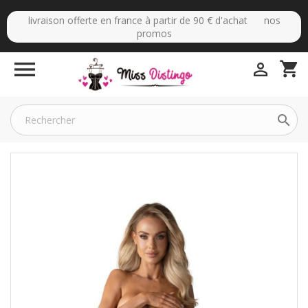
livraison offerte en france à partir de 90 € d'achat nos
promos

shopping_cart

