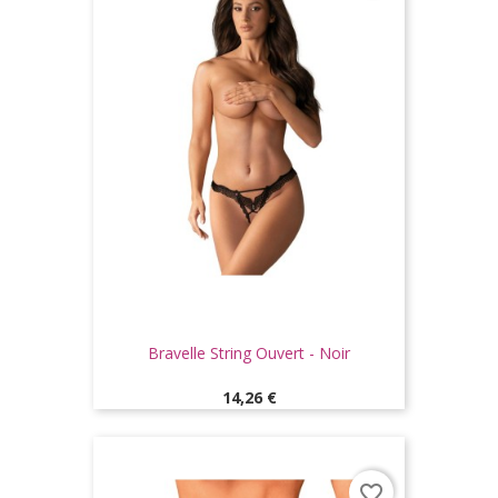
Bravelle String Ouvert - Noir
Prix
14,26 €
favorite_border