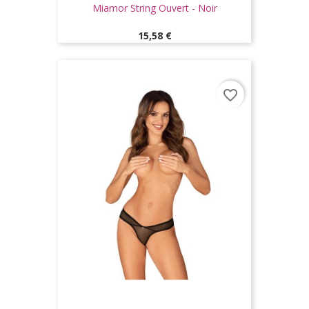
Miamor String Ouvert - Noir
Prix
15,58 €
favorite_border