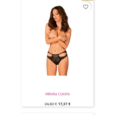
favorite_border
Mibelia Culotte
Prix
Prix
24,82 €
17,37 €
de
base