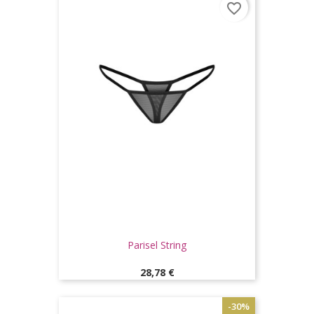
favorite_border
Parisel String
Prix
28,78 €
-30%