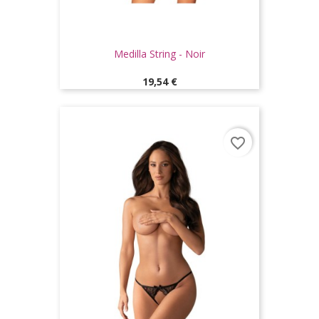
Medilla String - Noir
Prix
19,54 €
favorite_border