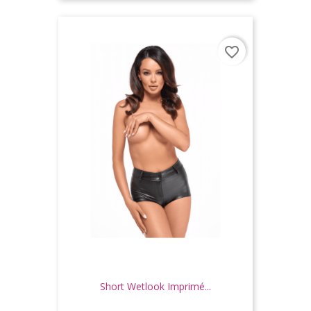
favorite_border
Short Wetlook Imprimé...