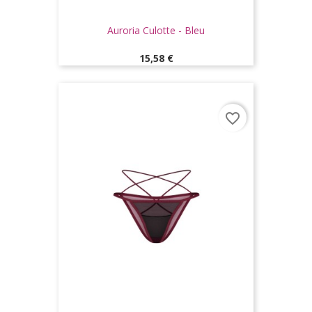
Auroria Culotte - Bleu
Prix
15,58 €
favorite_border