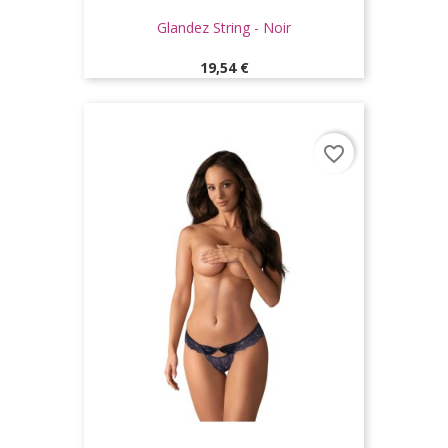
Glandez String - Noir
Prix
19,54 €
favorite_border