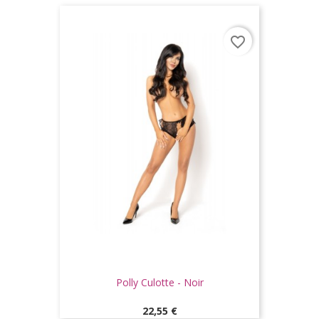
favorite_border
Polly Culotte - Noir
Prix
22,55 €