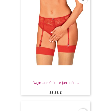
Dagmarie Culotte Jarretière...
Prix
35,38 €