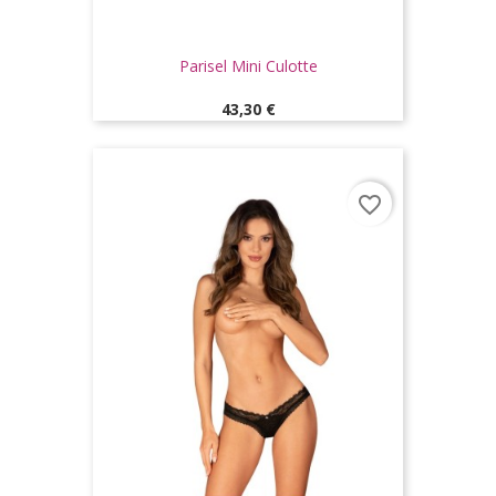
Parisel Mini Culotte
Prix
43,30 €
favorite_border